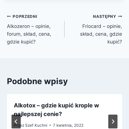
Nawigacja
POPRZEDNI
NASTĘPNY
Alkozeron – opinie,
Friocard – opinie,
wpisu
forum, skład, cena,
skład, cena, gdzie
gdzie kupić?
kupić?
Podobne wpisy
Alkotox – gdzie kupić krople w
najlepszej cenie?
Przez
Szef Kuchni
7 kwietnia, 2022