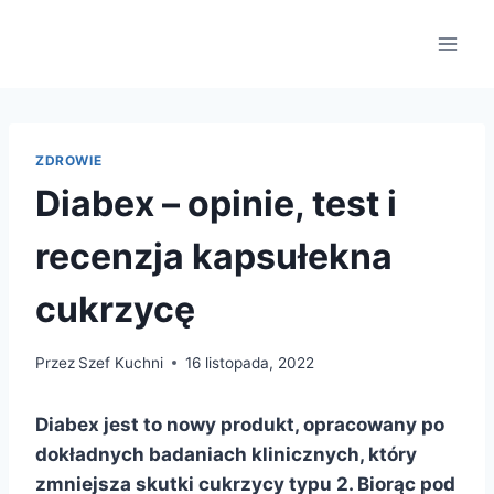
Przejdź
do
treści
ZDROWIE
Diabex – opinie, test i
recenzja kapsułekna
cukrzycę
Przez
Szef Kuchni
16 listopada, 2022
Diabex jest to nowy produkt, opracowany po
dokładnych badaniach klinicznych, który
zmniejsza skutki cukrzycy typu 2. Biorąc pod