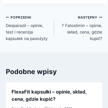
Nawigacja
POPRZEDNI
NASTĘPNY
Desparazil – opinie,
? Fatoslimin – opinie,
wpisu
test i recenzja
skład, cena, gdzie
kapsułek na pasożyty
kupić?
Podobne wpisy
FlexaFit kapsułki – opinie, skład,
cena, gdzie kupić?