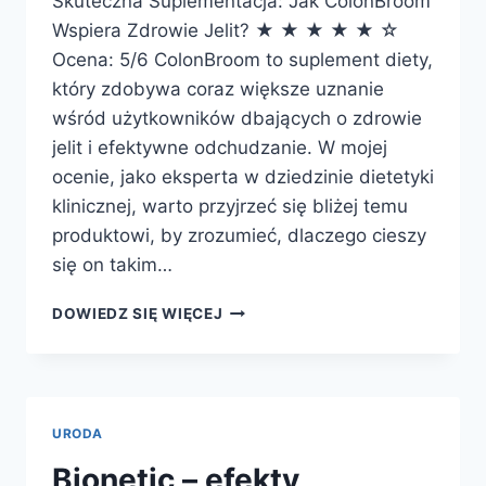
Skuteczna Suplementacja: Jak ColonBroom
Wspiera Zdrowie Jelit? ★ ★ ★ ★ ★ ☆
Ocena: 5/6 ColonBroom to suplement diety,
który zdobywa coraz większe uznanie
wśród użytkowników dbających o zdrowie
jelit i efektywne odchudzanie. W mojej
ocenie, jako eksperta w dziedzinie dietetyki
klinicznej, warto przyjrzeć się bliżej temu
produktowi, by zrozumieć, dlaczego cieszy
się on takim…
COLONBROOM
DOWIEDZ SIĘ WIĘCEJ
–
EFEKTY,
DZIAŁANIE,
SKŁAD,
GDZIE
URODA
KUPIĆ?
Bionetic – efekty,