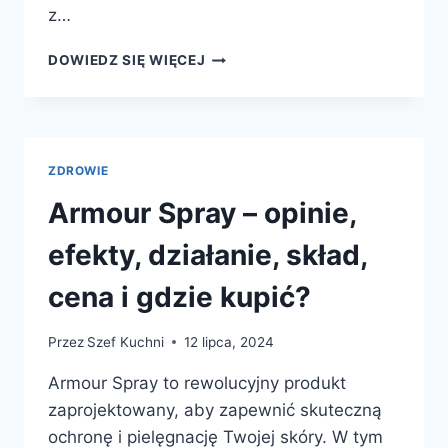
z…
NUTRILABEN
DOWIEDZ SIĘ WIĘCEJ
–
NAJLEPSZY
SUPLEMENT
ODCHUDZAJĄCY
NA
ZDROWIE
RYNKU
–
Armour Spray – opinie,
JAK
DZIAŁA?
efekty, działanie, skład,
cena i gdzie kupić?
Przez
Szef Kuchni
12 lipca, 2024
Armour Spray to rewolucyjny produkt
zaprojektowany, aby zapewnić skuteczną
ochronę i pielęgnację Twojej skóry. W tym