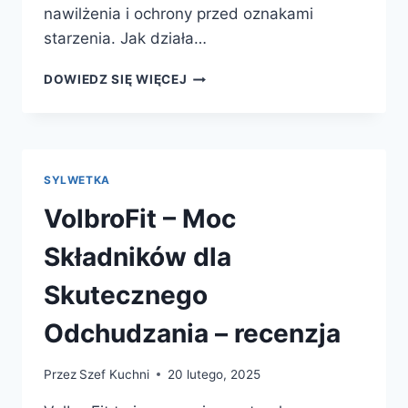
nawilżenia i ochrony przed oznakami
starzenia. Jak działa…
NIVELAGE
DOWIEDZ SIĘ WIĘCEJ
–
SKUTECZNY
KREM
PRZECIWZMARSZCZKOWY
DLA
SYLWETKA
SKÓRY
DOJRZAŁEJ
VolbroFit – Moc
–
OPINIE
Składników dla
Skutecznego
Odchudzania – recenzja
Przez
Szef Kuchni
20 lutego, 2025