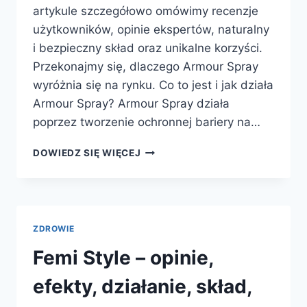
artykule szczegółowo omówimy recenzje
użytkowników, opinie ekspertów, naturalny
i bezpieczny skład oraz unikalne korzyści.
Przekonajmy się, dlaczego Armour Spray
wyróżnia się na rynku. Co to jest i jak działa
Armour Spray? Armour Spray działa
poprzez tworzenie ochronnej bariery na…
ARMOUR
DOWIEDZ SIĘ WIĘCEJ
SPRAY
–
OPINIE,
EFEKTY,
DZIAŁANIE,
ZDROWIE
SKŁAD,
CENA
Femi Style – opinie,
I
GDZIE
efekty, działanie, skład,
KUPIĆ?