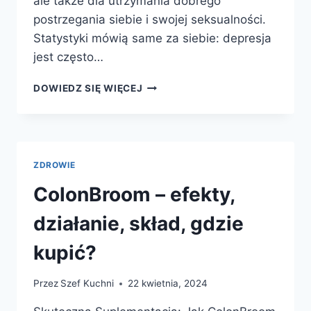
ale także dla utrzymania dobrego
postrzegania siebie i swojej seksualności.
Statystyki mówią same za siebie: depresja
jest często…
SUPLEMENT
DOWIEDZ SIĘ WIĘCEJ
ALFA
GIGANTE
–
OPINIE,
EFEKTY,
ZDROWIE
SKŁAD,
CENA
ColonBroom – efekty,
I
GDZIE
działanie, skład, gdzie
KUPIĆ?
kupić?
Przez
Szef Kuchni
22 kwietnia, 2024