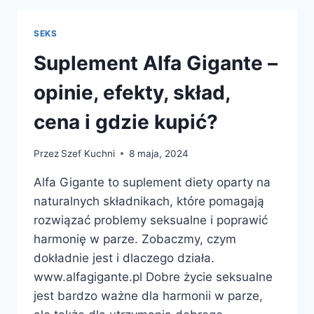
EFEKTY,
DZIAŁANIE,
SEKS
SKŁAD,
CENA
Suplement Alfa Gigante –
I
GDZIE
opinie, efekty, skład,
KUPIĆ?
cena i gdzie kupić?
Przez
Szef Kuchni
8 maja, 2024
Alfa Gigante to suplement diety oparty na
naturalnych składnikach, które pomagają
rozwiązać problemy seksualne i poprawić
harmonię w parze. Zobaczmy, czym
dokładnie jest i dlaczego działa.
www.alfagigante.pl Dobre życie seksualne
jest bardzo ważne dla harmonii w parze,