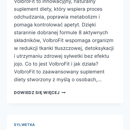
VolbroFit to innowacyjny, naturalny
suplement diety, który wspiera proces
odchudzania, poprawia metabolizm i
pomaga kontrolować apetyt. Dzięki
starannie dobranej formule 8 aktywnych
składników, VolbroFit wspomaga organizm
w redukcji tkanki tłuszczowej, detoksykacji
i utrzymaniu zdrowej sylwetki bez efektu
jojo. Co to jest VolbroFit i jak działa?
VolbroFit to zaawansowany suplement
diety stworzony z myślą o osobach,…
VOLBROFIT
DOWIEDZ SIĘ WIĘCEJ
–
MOC
SKŁADNIKÓW
DLA
SKUTECZNEGO
SYLWETKA
ODCHUDZANIA