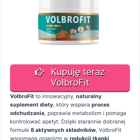
Kupuję teraz
VolbroFit
VolbroFit
to innowacyjny,
naturalny
suplement diety
, który wspiera
proces
odchudzania
, poprawia metabolizm i pomaga
kontrolować apetyt. Dzięki starannie dobranej
formule
8 aktywnych składników
, VolbroFit
wspomaga organizm w
redukcji tkanki