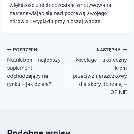
większość z nich pozostała zmotywowana,
zastanawiając się nad poprawą swojego
zdrowia i wyglądu przy niższej wadze.
Nawigacja
POPRZEDNI
NASTĘPNY
Nutrilaben – najlepszy
Nivelage – skuteczny
wpisu
suplement
krem
odchudzający na
przeciwzmarszczkowy
rynku – jak działa?
dla skóry dojrzałej –
OPINIE
Podobne wpisy