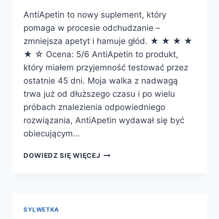
AntiApetin to nowy suplement, który
pomaga w procesie odchudzanie –
zmniejsza apetyt i hamuje głód. ★ ★ ★ ★
★ ☆ Ocena: 5/6 AntiApetin to produkt,
który miałem przyjemność testować przez
ostatnie 45 dni. Moja walka z nadwagą
trwa już od dłuższego czasu i po wielu
próbach znalezienia odpowiedniego
rozwiązania, AntiApetin wydawał się być
obiecującym…
ANTIAPETIN
DOWIEDZ SIĘ WIĘCEJ
–
EFEKTY,
DZIAŁANIE,
SKŁAD,
GDZIE
SYLWETKA
KUPIĆ?