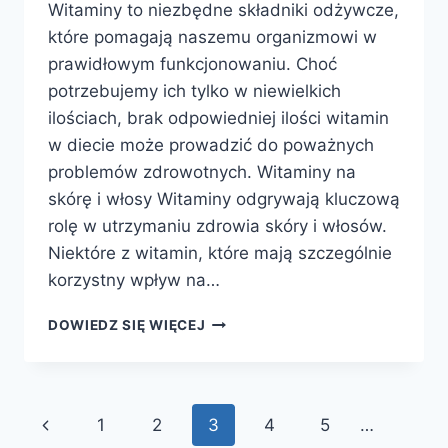
Witaminy to niezbędne składniki odżywcze,
które pomagają naszemu organizmowi w
prawidłowym funkcjonowaniu. Choć
potrzebujemy ich tylko w niewielkich
ilościach, brak odpowiedniej ilości witamin
w diecie może prowadzić do poważnych
problemów zdrowotnych. Witaminy na
skórę i włosy Witaminy odgrywają kluczową
rolę w utrzymaniu zdrowia skóry i włosów.
Niektóre z witamin, które mają szczególnie
korzystny wpływ na…
CO
DOWIEDZ SIĘ WIĘCEJ
TO
SĄ
WITAMINY?
Nawigacja
Poprzednia
1
2
3
4
5
…