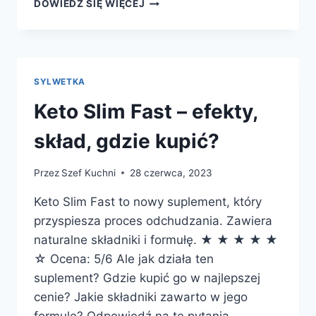
SHAKE
DOWIEDZ SIĘ WIĘCEJ
KETO
–
EFEKTY,
DZIAŁANIE,
SKŁAD,
SYLWETKA
GDZIE
KUPIĆ?
Keto Slim Fast – efekty,
skład, gdzie kupić?
Przez
Szef Kuchni
28 czerwca, 2023
Keto Slim Fast to nowy suplement, który
przyspiesza proces odchudzania. Zawiera
naturalne składniki i formułę. ★ ★ ★ ★ ★
☆ Ocena: 5/6 Ale jak działa ten
suplement? Gdzie kupić go w najlepszej
cenie? Jakie składniki zawarto w jego
formule? Odpowiedź na te pytania