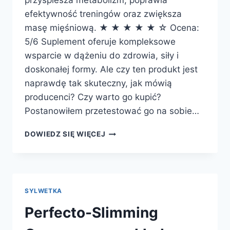
przyspiesza metabolizm, poprawia
efektywność treningów oraz zwiększa
masę mięśniową. ★ ★ ★ ★ ★ ☆ Ocena:
5/6 Suplement oferuje kompleksowe
wsparcie w dążeniu do zdrowia, siły i
doskonałej formy. Ale czy ten produkt jest
naprawdę tak skuteczny, jak mówią
producenci? Czy warto go kupić?
Postanowiłem przetestować go na sobie…
KETO
DOWIEDZ SIĘ WIĘCEJ
MUSCLE
BOLIC
–
EFEKTY,
SKŁAD,
SYLWETKA
GDZIE
KUPIĆ?
Perfecto-Slimming