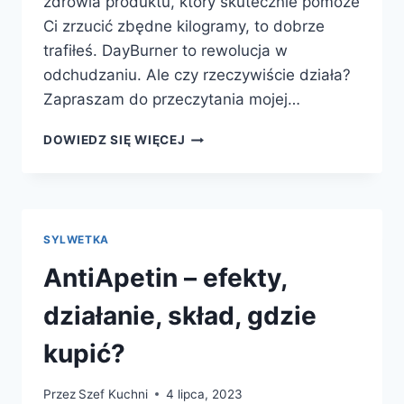
zdrowia produktu, który skutecznie pomoże
Ci zrzucić zbędne kilogramy, to dobrze
trafiłeś. DayBurner to rewolucja w
odchudzaniu. Ale czy rzeczywiście działa?
Zapraszam do przeczytania mojej…
DAYBURNER
DOWIEDZ SIĘ WIĘCEJ
–
EFEKTY,
DZIAŁANIE,
SKŁAD,
GDZIE
SYLWETKA
KUPIĆ?
AntiApetin – efekty,
działanie, skład, gdzie
kupić?
Przez
Szef Kuchni
4 lipca, 2023