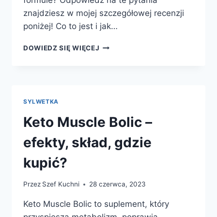
znajdziesz w mojej szczegółowej recenzji
poniżej! Co to jest i jak…
KETO
DOWIEDZ SIĘ WIĘCEJ
SLIM
FAST
–
EFEKTY,
SKŁAD,
SYLWETKA
GDZIE
KUPIĆ?
Keto Muscle Bolic –
efekty, skład, gdzie
kupić?
Przez
Szef Kuchni
28 czerwca, 2023
Keto Muscle Bolic to suplement, który