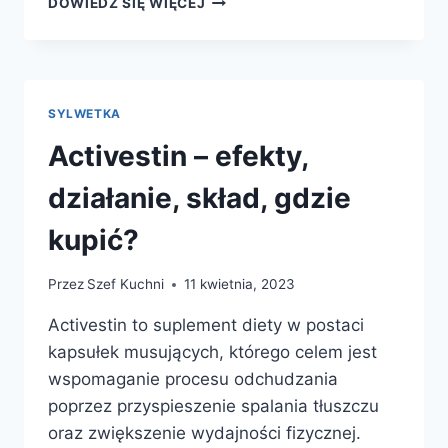
DOWIEDZ SIĘ WIĘCEJ
SLIMMING
CREAM
–
CENA,
SKŁAD,
SYLWETKA
GDZIE
KUPIĆ?
Activestin – efekty,
działanie, skład, gdzie
kupić?
Przez
Szef Kuchni
11 kwietnia, 2023
Activestin to suplement diety w postaci
kapsułek musujących, którego celem jest
wspomaganie procesu odchudzania
poprzez przyspieszenie spalania tłuszczu
oraz zwiększenie wydajności fizycznej.