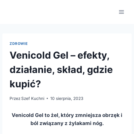
Przejdź
do
treści
ZDROWIE
Venicold Gel – efekty,
działanie, skład, gdzie
kupić?
Przez
Szef Kuchni
10 sierpnia, 2023
Venicold Gel to żel, który zmniejsza obrzęk i
ból związany z żylakami nóg.