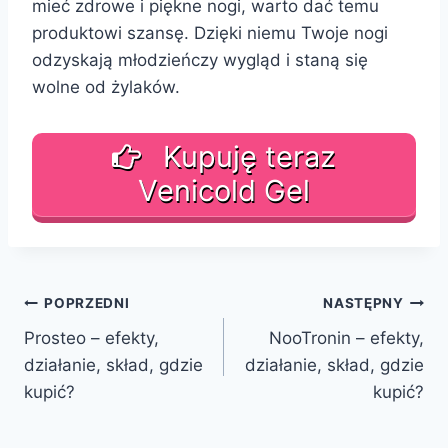
mieć zdrowe i piękne nogi, warto dać temu
produktowi szansę. Dzięki niemu Twoje nogi
odzyskają młodzieńczy wygląd i staną się
wolne od żylaków.
Kupuję teraz
Venicold Gel
Nawigacja
POPRZEDNI
NASTĘPNY
Prosteo – efekty,
NooTronin – efekty,
wpisu
działanie, skład, gdzie
działanie, skład, gdzie
kupić?
kupić?