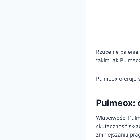
Rzucenie palenia 
takim jak Pulmeox
Pulmeox oferuje w
Pulmeox: c
Właściwości Pulm
skuteczność skł
zmniejszaniu prag