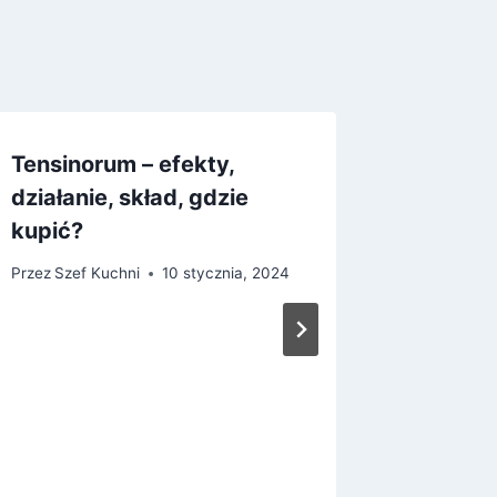
Tensinorum – efekty,
Retoxin
działanie, skład, gdzie
cena – 
kupić?
Przez
Szef
Przez
Szef Kuchni
10 stycznia, 2024