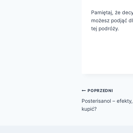
Pamiętaj, że decy
możesz podjąć dl
tej podróży.
Nawigacja
POPRZEDNI
Posterisanol – efekty,
wpisu
kupić?