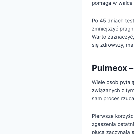
pomaga w walce z
Po 45 dniach tes
zmniejszyć pragni
Warto zaznaczyć
się zdrowszy, mam
Pulmeox – 
Wiele osób pytaj
związanych z tym
sam proces rzuca
Pierwsze korzyśc
zgaszenia ostatni
płuca zaczynają s