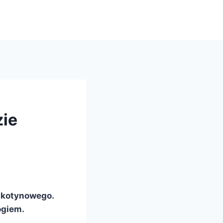
zie
ikotynowego.
ogiem.