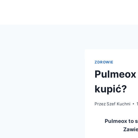
Przejdź
do
treści
ZDROWIE
Pulmeox –
kupić?
Przez
Szef Kuchni
Pulmeox to 
Zawie