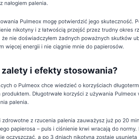
 nałogiem palenia.
towania Pulmeox mogę potwierdzić jego skuteczność. 
enie nikotyny i z łatwością przejść przez trudny okres r
, że nie doświadczyłem żadnych poważnych skutków ub
 więcej energii i nie ciągnie mnie do papierosów.
zalety i efekty stosowania?
ących o Pulmeox chce wiedzieć o korzyściach długoter
 produktem. Długotrwałe korzyści z używania Pulmeox
nia palenia.
i zdrowotne z rzucenia palenia zauważysz już po 20 mi
ego papierosa – puls i ciśnienie krwi wracają do normy.
ię oczyszczać, a po 3 dniach nikotyna zostaje usunięta