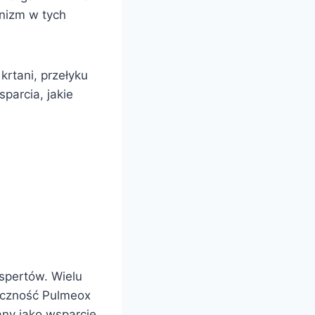
anizm w tych
krtani, przełyku
parcia, jakie
kspertów. Wielu
teczność Pulmeox
any jako wsparcie