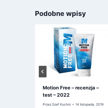
Podobne wpisy
zie
, 2023
Motion Free – recenzja –
test – 2022
Przez
Szef Kuchni
14 listopada, 2019