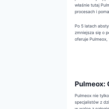
właśnie tutaj Pu
procesach i poma
Po 5 latach absty
zmniejsza się o p
oferuje Pulmeox, 
Pulmeox: O
Pulmeox nie tylko
specjalistów z d
w walce z nałogi