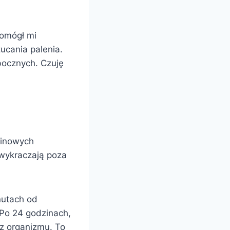
Pomógł mi
zucania palenia.
ocznych. Czuję
minowych
 wykraczają poza
nutach od
 Po 24 godzinach,
 z organizmu. To