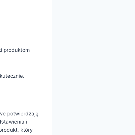
ki produktom
skutecznie.
we potwierdzają
stawienia i
produkt, który