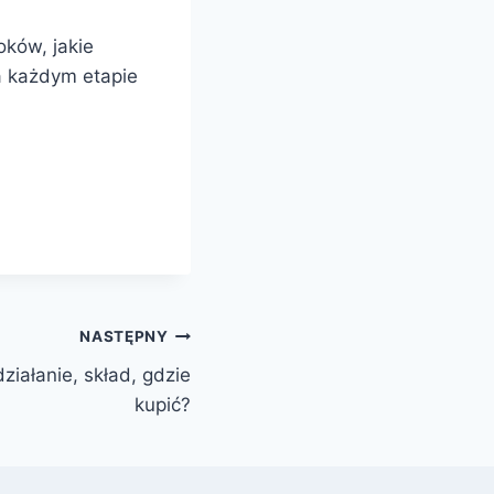
oków, jakie
a każdym etapie
NASTĘPNY
działanie, skład, gdzie
kupić?