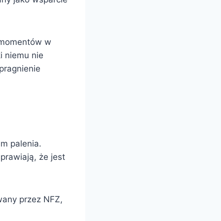
ch momentów w
i niemu nie
pragnienie
em palenia.
prawiają, że jest
wany przez NFZ,