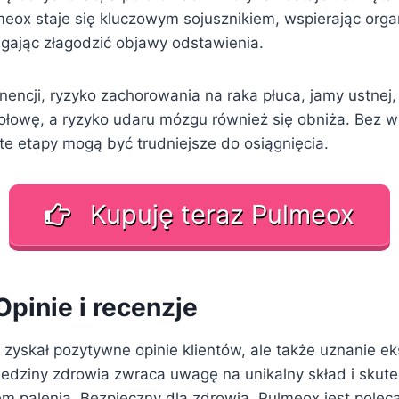
lmeox staje się kluczowym sojusznikiem, wspierając org
gając złagodzić objawy odstawienia.
nencji, ryzyko zachorowania na raka płuca, jamy ustnej, 
ołowę, a ryzyko udaru mózgu również się obniża. Bez ws
te etapy mogą być trudniejsze do osiągnięcia.
Kupuję teraz Pulmeox
pinie i recenzje
 zyskał pozytywne opinie klientów, ale także uznanie e
ziedziny zdrowia zwraca uwagę na unikalny skład i sku
em palenia. Bezpieczny dla zdrowia, Pulmeox jest polec