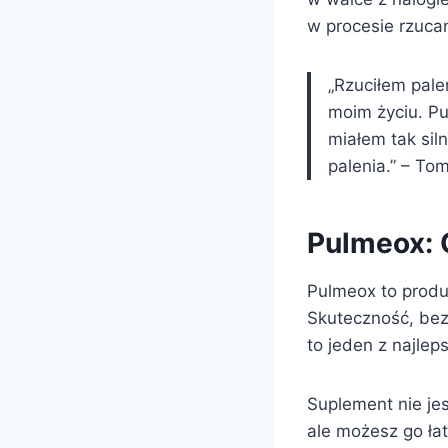
w procesie rzucan
„Rzuciłem pale
moim życiu. Pu
miałem tak sil
palenia.” – To
Pulmeox: 
Pulmeox to produ
Skuteczność, bezp
to jeden z najle
Suplement nie je
ale możesz go ła