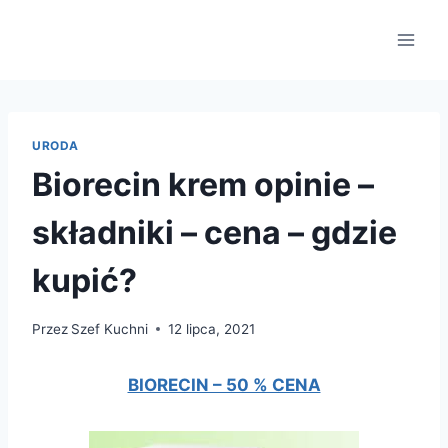
Przejdź
do
treści
URODA
Biorecin krem opinie –
składniki – cena – gdzie
kupić?
Przez
Szef Kuchni
12 lipca, 2021
BIORECIN – 50 % CENA