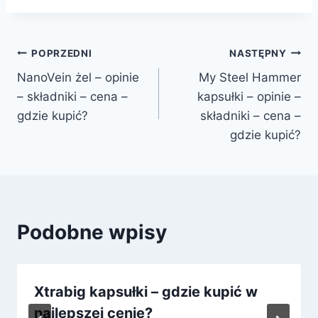
Nawigacja
POPRZEDNI
NASTĘPNY
NanoVein żel – opinie
My Steel Hammer
wpisu
– składniki – cena –
kapsułki – opinie –
gdzie kupić?
składniki – cena –
gdzie kupić?
Podobne wpisy
Xtrabig kapsułki – gdzie kupić w
najlepszej cenie?