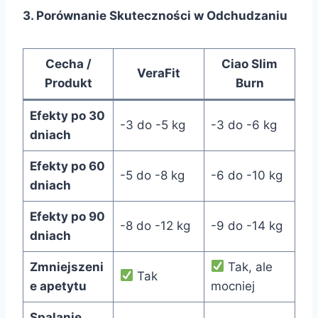
3. Porównanie Skuteczności w Odchudzaniu
Cecha /
Ciao Slim
VeraFit
Produkt
Burn
Efekty po 30
-3 do -5 kg
-3 do -6 kg
dniach
Efekty po 60
-5 do -8 kg
-6 do -10 kg
dniach
Efekty po 90
-8 do -12 kg
-9 do -14 kg
dniach
Zmniejszeni
Tak, ale
Tak
e apetytu
mocniej
Spalanie