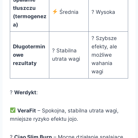
tłuszczu
Średnia
? Wysoka
(termogenez
a)
? Szybsze
Długotermin
efekty, ale
? Stabilna
owe
możliwe
utrata wagi
rezultaty
wahania
wagi
?
Werdykt
:
VeraFit
– Spokojna, stabilna utrata wagi,
mniejsze ryzyko efektu jojo.
?
Ciao Slim Burn
– Mocne działanie spalające