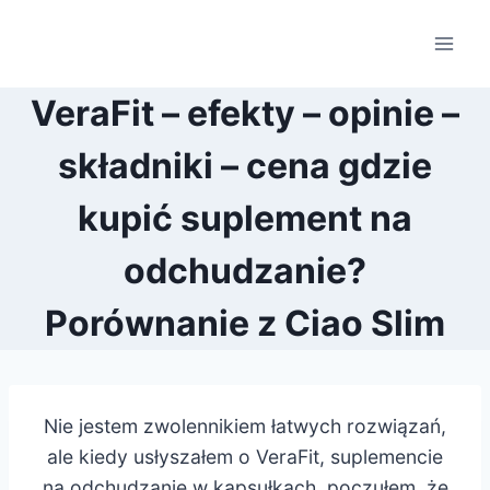
Przejdź
do
treści
VeraFit – efekty – opinie –
składniki – cena gdzie
kupić suplement na
odchudzanie?
Porównanie z Ciao Slim
Nie jestem zwolennikiem łatwych rozwiązań,
ale kiedy usłyszałem o VeraFit, suplemencie
na odchudzanie w kapsułkach, poczułem, że