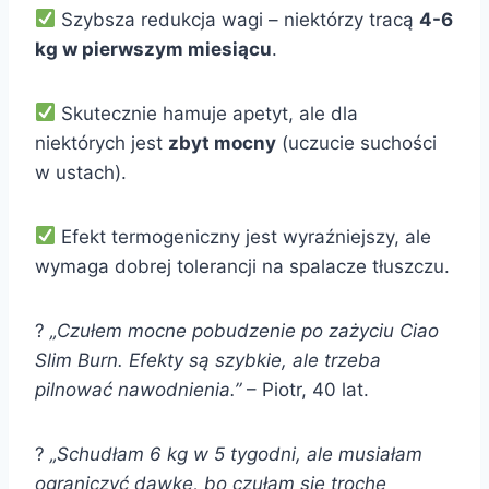
Szybsza redukcja wagi – niektórzy tracą
4-6
kg w pierwszym miesiącu
.
Skutecznie hamuje apetyt, ale dla
niektórych jest
zbyt mocny
(uczucie suchości
w ustach).
Efekt termogeniczny jest wyraźniejszy, ale
wymaga dobrej tolerancji na spalacze tłuszczu.
?
„Czułem mocne pobudzenie po zażyciu Ciao
Slim Burn. Efekty są szybkie, ale trzeba
pilnować nawodnienia.”
– Piotr, 40 lat.
?
„Schudłam 6 kg w 5 tygodni, ale musiałam
ograniczyć dawkę, bo czułam się trochę