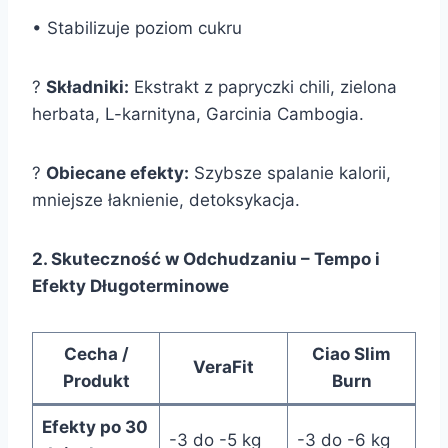
• Stabilizuje poziom cukru
?
Składniki:
Ekstrakt z papryczki chili, zielona
herbata, L-karnityna, Garcinia Cambogia.
?
Obiecane efekty:
Szybsze spalanie kalorii,
mniejsze łaknienie, detoksykacja.
2. Skuteczność w Odchudzaniu – Tempo i
Efekty Długoterminowe
Cecha /
Ciao Slim
VeraFit
Produkt
Burn
Efekty po 30
-3 do -5 kg
-3 do -6 kg