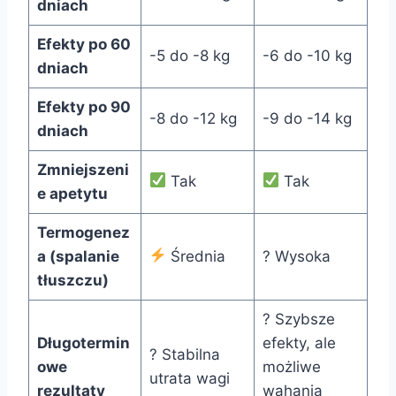
dniach
Efekty po 60
-5 do -8 kg
-6 do -10 kg
dniach
Efekty po 90
-8 do -12 kg
-9 do -14 kg
dniach
Zmniejszeni
Tak
Tak
e apetytu
Termogenez
a (spalanie
Średnia
? Wysoka
tłuszczu)
? Szybsze
Długotermin
efekty, ale
? Stabilna
owe
możliwe
utrata wagi
rezultaty
wahania