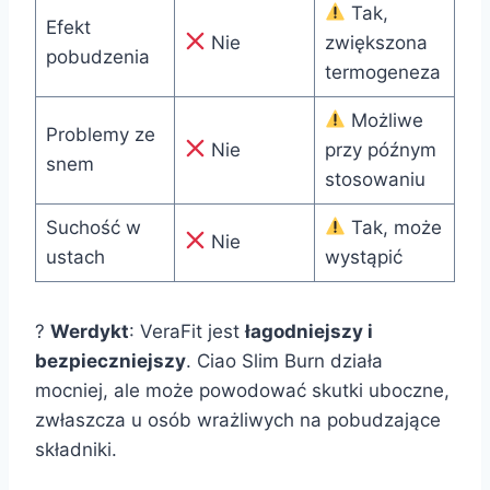
Tak,
Efekt
Nie
zwiększona
pobudzenia
termogeneza
Możliwe
Problemy ze
Nie
przy późnym
snem
stosowaniu
Suchość w
Tak, może
Nie
ustach
wystąpić
?
Werdykt
: VeraFit jest
łagodniejszy i
bezpieczniejszy
. Ciao Slim Burn działa
mocniej, ale może powodować skutki uboczne,
zwłaszcza u osób wrażliwych na pobudzające
składniki.