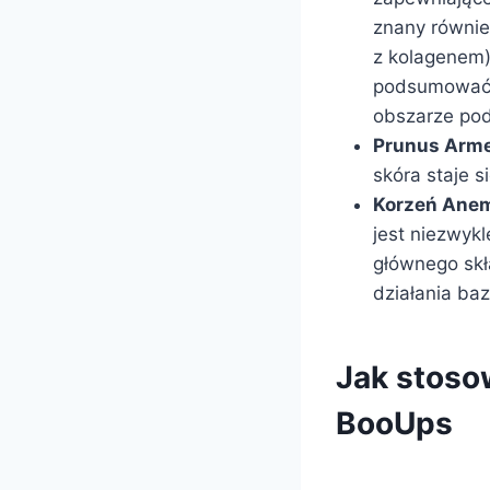
znany również
z kolagenem)
podsumować 
obszarze po
Prunus Armen
skóra staje s
Korzeń Anem
jest niezwyk
głównego sk
działania baz
Jak stoso
BooUps