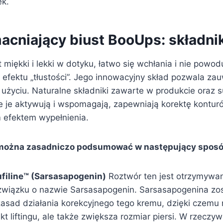
ek.
cniający biust BooUps: składniki
miękki i lekki w dotyku, łatwo się wchłania i nie powod
efektu „tłustości”. Jego innowacyjny skład pozwala zau
 użyciu. Naturalne składniki zawarte w produkcie oraz 
e je aktywują i wspomagają, zapewniają korektę konturó
 efektem wypełnienia.
 można zasadniczo podsumować w następujący sposó
filine™ (Sarsasapogenin)
Roztwór ten jest otrzymywan
związku o nazwie Sarsasapogenin. Sarsasapogenina zost
asad działania korekcyjnego tego kremu, dzięki czemu n
t liftingu, ale także zwiększa rozmiar piersi. W rzeczywi