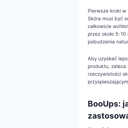
Pierwsze kroki w 
Skóra musi być su
całkowicie wchłon
przez około 5-10 
pobudzenia natura
Aby uzyskać leps
produktu, zaleca
rzeczywistości sk
przyspieszającym
BooUps: ja
zastosow