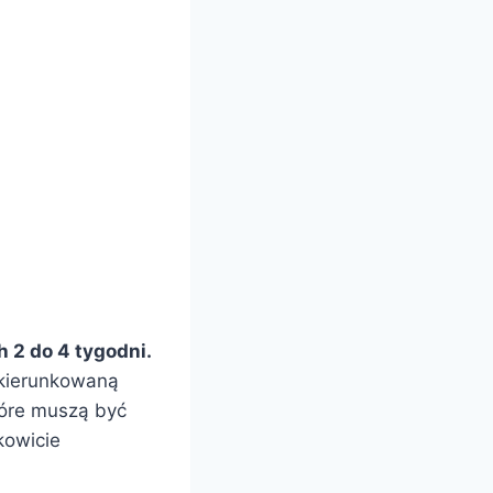
 2 do 4 tygodni.
 ukierunkowaną
które muszą być
kowicie