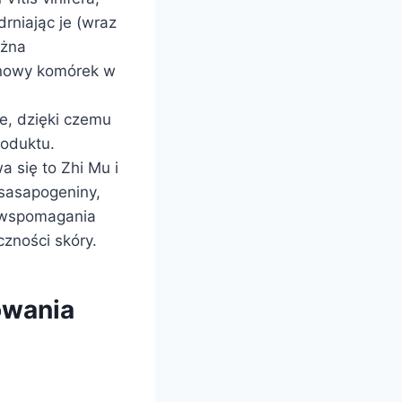
rniając je (wraz
ożna
dnowy komórek w
e, dzięki czemu
roduktu.
 się to Zhi Mu i
rsasapogeniny,
 wspomagania
czności skóry.
owania