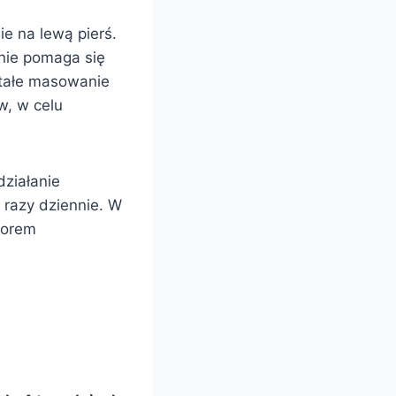
ie na lewą pierś.
pnie pomaga się
 stałe masowanie
w, w celu
ziałanie
 razy dziennie. W
atorem