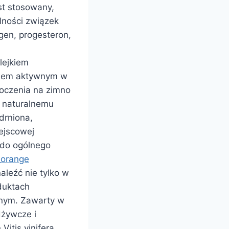
est stosowany,
lności związek
ogen, progesteron,
lejkiem
kiem aktywnym w
łoczenia na zimno
u naturalnemu
drniona,
iejscowej
 do ogólnego
r_orange
naleźć nie tylko w
duktach
znym. Zawarty w
dżywcze i
itis vinifera,