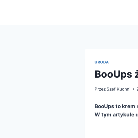
Przejdź
do
treści
URODA
BooUps że
Przez
Szef Kuchni
BooUps to krem n
W tym artykule d