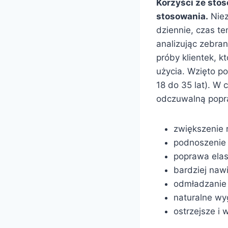
Korzyści ze stos
stosowania.
Niez
dziennie, czas t
analizując zebra
próby klientek, k
użycia. Wzięto po
18 do 35 lat). W
odczuwalną popr
zwiększenie r
podnoszenie 
poprawa elast
bardziej naw
odmładzanie i
naturalne wyg
ostrzejsze i 