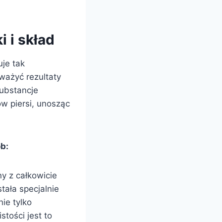
 i skład
uje tak
ważyć rezultaty
substancje
w piersi, unosząc
b:
y z całkowicie
ała specjalnie
ie tylko
stości jest to