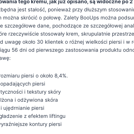
owania tego kremu, jak już opisano, są widoczne po 2
będna jest stałość, ponieważ przy dłuższym stosowaniu
en można skrócić o połowę. Zalety BooUps można pods
ne szczegółowe dane, pochodzące ze szczegółowej anali
tóre rzeczywiście stosowały krem, skrupulatnie przestrze
d uwagę około 30 klientek o różnej wielkości piersi i w
 ciągu 56 dni od pierwszego zastosowania produktu od
awę:
ozmiaru piersi o około 8,4%.
opadających piersi
yczności i tekstury skóry
ilżona i odżywiona skóra
 ujędrnianie piersi
ładzenie z efektem liftingu
wyraźniejsze kontury piersi