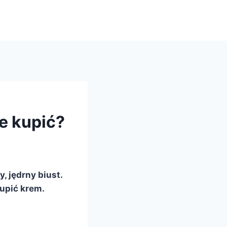
ie kupić?
, jędrny biust.
kupić krem.