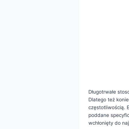
Długotrwałe sto
Dlatego też koni
częstotliwością. 
poddane specyfic
wchłonięty do na