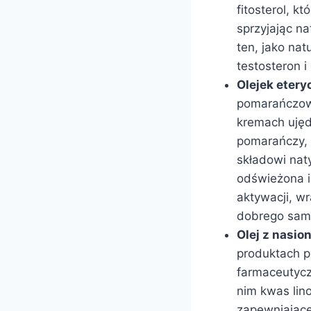
fitosterol, k
sprzyjając n
ten, jako nat
testosteron i
Olejek etery
pomarańczow
kremach ujęd
pomarańczy, 
składowi nat
odświeżona i 
aktywacji, w
dobrego sam
Olej z nasio
produktach p
farmaceutycz
nim kwas lin
zapewniające 