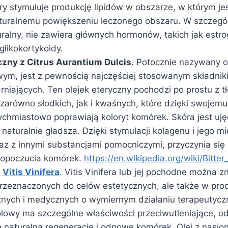
tóry stymuluje produkcję lipidów w obszarze, w którym j
aturalnemu powiększeniu leczonego obszaru. W szczegó
uralny, nie zawiera głównych hormonów, takich jak estr
 glikokortykoidy.
czny z Citrus Aurantium Dulcis
. Potocznie nazywany o
ym, jest z pewnością najczęściej stosowanym składni
rniających. Ten olejek eteryczny pochodzi po prostu z t
zarówno słodkich, jak i kwaśnych, które dzięki swojem
ychmiastowo poprawiają koloryt komórek. Skóra jest uję
naturalnie gładsza. Dzięki stymulacji kolagenu i jego m
raz z innymi substancjami pomocniczymi, przyczynia się
opoczucia komórek.
https://en.wikipedia.org/wiki/Bitte
n
Vitis Vinifera
. Vitis Vinifera lub jej pochodne można z
rzeznaczonych do celów estetycznych, ale także w pro
nych i medycznych o wymiernym działaniu terapeutyc
olowy ma szczególne właściwości przeciwutleniające, o
naturalną regenerację i odnowę komórek. Olej z nasion V