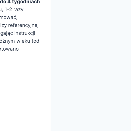
 do 4 tygodniach
, 1-2 razy
umować,
zy referencyjnej
gając instrukcji
 różnym wieku (od
notowano