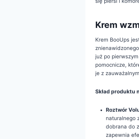
się piersi i komór
Krem wzma
Krem BooUps jest 
znienawidzonego 
już po pierwszym
pomocnicze, któr
je z zauważalnym
Skład produktu
Roztwór Volu
naturalnego 
dobrana do z
zapewnia efek