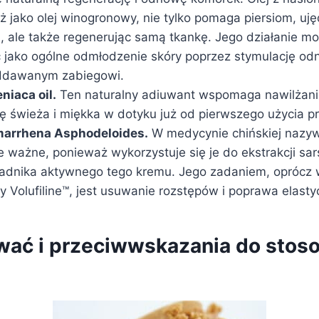
 jako olej winogronowy, nie tylko pomaga piersiom, ujęd
, ale także regenerując samą tkankę. Jego działanie m
jako ogólne odmłodzenie skóry poprzez stymulację o
ddawanym zabiegowi.
iaca oil.
Ten naturalny adiuwant wspomaga nawilżani
ię świeża i miękka w dotyku już od pierwszego użycia p
arrhena Asphodeloides.
W medycynie chińskiej nazywa
le ważne, ponieważ wykorzystuje się je do ekstrakcji sa
ładnika aktywnego tego kremu. Jego zadaniem, oprócz
y Volufiline™, jest usuwanie rozstępów i poprawa elasty
wać i przeciwwskazania do stos